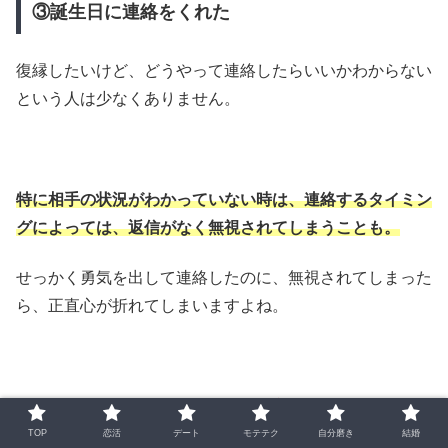
③誕生日に連絡をくれた
復縁したいけど、どうやって連絡したらいいかわからない
という人は少なくありません。
特に相手の状況がわかっていない時は、連絡するタイミン
グによっては、返信がなく無視されてしまうことも。
せっかく勇気を出して連絡したのに、無視されてしまった
ら、正直心が折れてしまいますよね。
そこで、
復縁のきっかけとして多く挙げられる連絡のタイ
ミングが「誕生日」
TOP
恋活
デート
モテテク
自分磨き
結婚