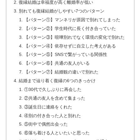
復縁結婚は幸福度が高く離婚率が低い
別れても復縁結婚がしやすい7つのパターン
【パターン①】マンネリが原因で別れてしまった
【パターン②】学生時代に長く付き合っていた
【パターン③】喧嘩別れでなく環境の変化で別れた
【パターン④】依存せずに自立した考えがある
【パターン⑤】SNSで繋がっている関係性
【パターン⑥】共通の友人がいる
【パターン⑦】結婚観の違いで別れた
結婚まで辿り着く復縁の6つのきっかけ
①30代で久しぶりに再会した
②共通の友人を含めて集まった
③誕生日に連絡をくれた
④別の付き合った人と別れた
⑤街中で偶然出会った
⑥落ち着ける人といたいと思った