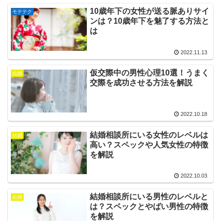
10歳年下の女性が送る脈ありサイ
モテテク
ンは？10歳年下を魅了する方法と
は
2022.11.13
仮交際中の男性心理10選！うまく
結婚
交際を成功させる方法を解説
2022.10.18
結婚相談所にいる女性のレベルは
結婚
高い？スペックや人気女性の特徴
を解説
2022.10.03
結婚相談所にいる男性のレベルと
結婚
は？スペックとやばい男性の特徴
を解説