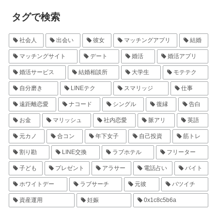
タグで検索
社会人
出会い
彼女
マッチングアプリ
結婚
マッチングサイト
デート
婚活
婚活アプリ
婚活サービス
結婚相談所
大学生
モテテク
自分磨き
LINEテク
スマリッジ
仕事
遠距離恋愛
ナコード
シングル
復縁
告白
お金
マリッシュ
社内恋愛
脈アリ
英語
元カノ
合コン
年下女子
自己投資
筋トレ
割り勘
LINE交換
ラブホテル
フリーター
子ども
プレゼント
アラサー
電話占い
バイト
ホワイトデー
ラブサーチ
元彼
バツイチ
資産運用
妊娠
0x1c8c5b6a