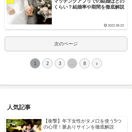
マッチングアプリでの結婚はどの
結婚
くらい？結婚率や期間を徹底解説
2022.08.23
次のページ
次
1
2
3
…
8
へ
人気記事
【衝撃】年下女性がタメ口を使う5つ
の心理！脈ありサインを徹底解説