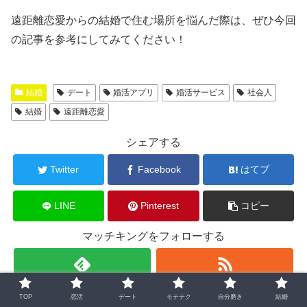
遠距離恋愛からの結婚で住む場所を悩んだ際は、ぜひ今回
の記事を参考にしてみてください！
結婚
デート
婚活アプリ
婚活サービス
社会人
結婚
遠距離恋愛
シェアする
Twitter
Facebook
はてブ
LINE
Pinterest
コピー
マッチキングをフォローする
マッチキング
TOP
恋活
デート
モテテク
自分磨き
結婚